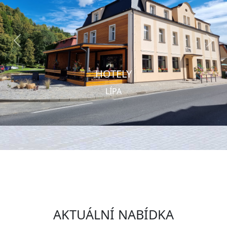
Předchozí
Dalš
HOTELY
LÍPA
AKTUÁLNÍ NABÍDKA