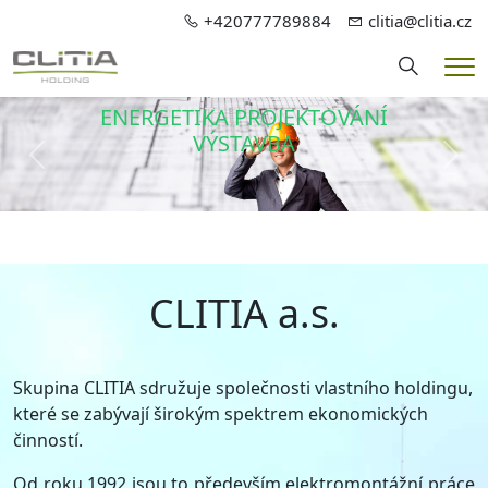
+420777789884
clitia@clitia.cz
Hledání
Me
ENERGETIKA PROJEKTOVÁNÍ
VÝSTAVBA
Předchozí
Dalš
CLITIA a.s.
Skupina CLITIA sdružuje společnosti vlastního holdingu,
které se zabývají širokým spektrem ekonomických
činností.
Od roku 1992 jsou to především elektromontážní práce