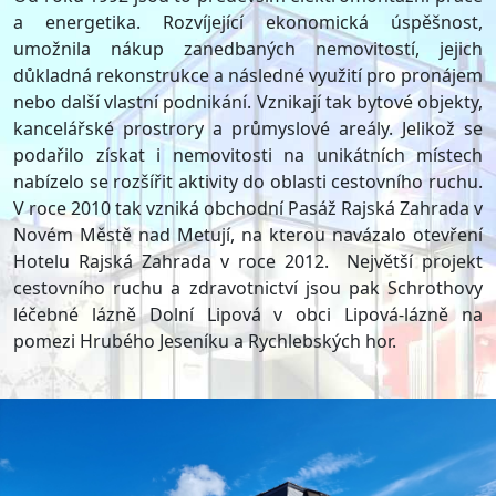
a energetika. Rozvíjející ekonomická úspěšnost,
umožnila nákup zanedbaných nemovitostí, jejich
důkladná rekonstrukce a následné využití pro pronájem
nebo další vlastní podnikání. Vznikají tak bytové objekty,
kancelářské prostrory a průmyslové areály. Jelikož se
podařilo získat i nemovitosti na unikátních místech
nabízelo se rozšířit aktivity do oblasti cestovního ruchu.
V roce 2010 tak vzniká obchodní Pasáž Rajská Zahrada v
Novém Městě nad Metují, na kterou navázalo otevření
Hotelu Rajská Zahrada v roce 2012. Největší projekt
cestovního ruchu a zdravotnictví jsou pak Schrothovy
léčebné lázně Dolní Lipová v obci Lipová-lázně na
pomezi Hrubého Jeseníku a Rychlebských hor.