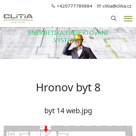
+420777789884
clitia@clitia.cz
Hledání
Me
ENERGETIKA PROJEKTOVÁNÍ
VÝSTAVBA
Předchozí
Dalš
Hronov byt 8
byt 14 web.jpg