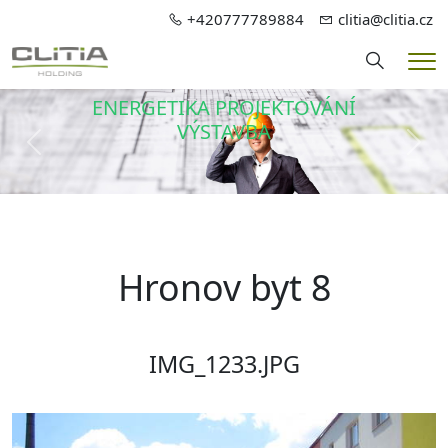
+420777789884
clitia@clitia.cz
Hledání
Me
ENERGETIKA PROJEKTOVÁNÍ
VÝSTAVBA
Předchozí
Dalš
Hronov byt 8
IMG_1233.JPG