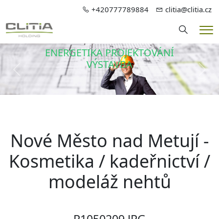
+420777789884
clitia@clitia.cz
Hledání
Me
ENERGETIKA PROJEKTOVÁNÍ
VÝSTAVBA
Předchozí
Dalš
Nové Město nad Metují -
Kosmetika / kadeřnictví /
modeláž nehtů
P1050209.JPG