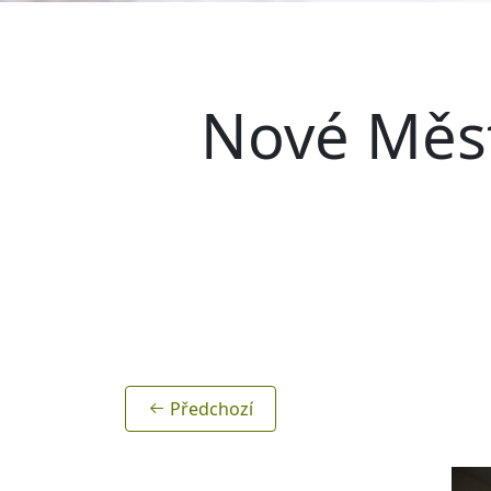
Nové Měst
Předchozí