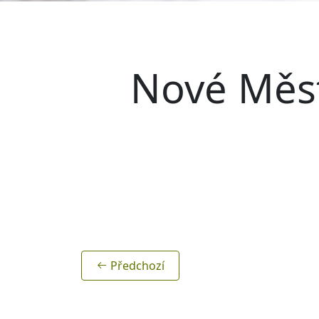
Nové Měst
Předchozí