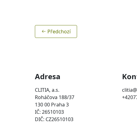
Předchozí
Adresa
Kon
CLITIA, a.s.
clitia@
Roháčova 188/37
+4207
130 00 Praha 3
IČ: 26510103
DIČ: CZ26510103