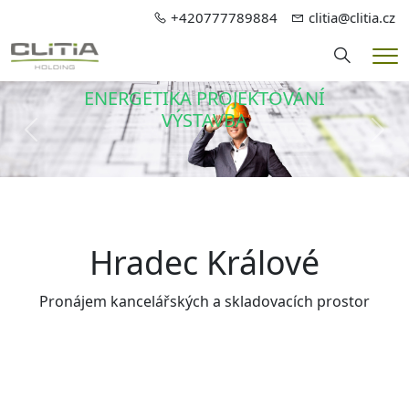
+420777789884
clitia@clitia.cz
Hledání
Me
ENERGETIKA PROJEKTOVÁNÍ
VÝSTAVBA
Předchozí
Dalš
Hradec Králové
Pronájem kancelářských a skladovacích prostor