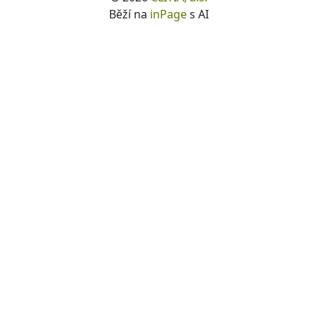
Běží na
inPage
s AI