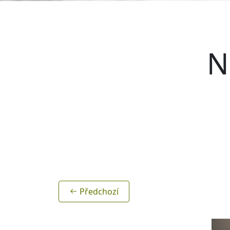
N
Předchozí