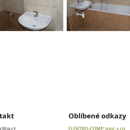
takt
Oblíbené odkazy
clitia.cz
ELEKTRO-COMP spol. s.r.o.