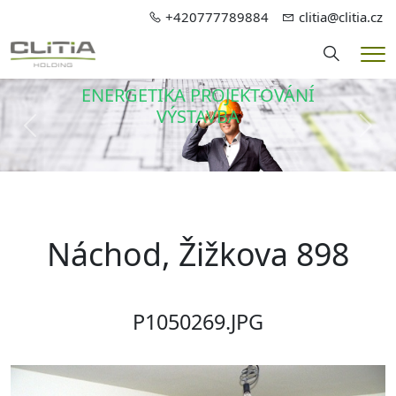
+420777789884
clitia@clitia.cz
Hledání
Me
ENERGETIKA PROJEKTOVÁNÍ
VÝSTAVBA
Předchozí
Dalš
Náchod, Žižkova 898
P1050269.JPG